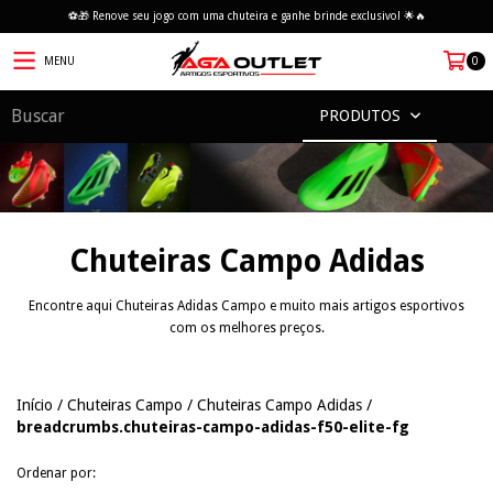
⚽🎁 Renove seu jogo com uma chuteira e ganhe brinde exclusivo! 🌟🔥
MENU
0
PRODUTOS
Chuteiras Campo Adidas
Encontre aqui Chuteiras Adidas Campo e muito mais artigos esportivos
com os melhores preços.
Início
/
Chuteiras Campo
/
Chuteiras Campo Adidas
/
breadcrumbs.chuteiras-campo-adidas-f50-elite-fg
Ordenar por: