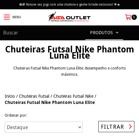
⚽🎁 Renove seu jogo com uma chuteira e ganhe brinde exclusivo! 🌟🔥
MENU
0
PRODUTOS
Chuteiras Futsal Nike Phantom
Luna Elite
Chuteiras Futsal Nike Phantom Luna Elite: desempenho e conforto
máximos.
Início
/
Chuteiras Futsal
/
Chuteiras Futsal Nike
/
Chuteiras Futsal Nike Phantom Luna Elite
Ordenar por:
FILTRAR