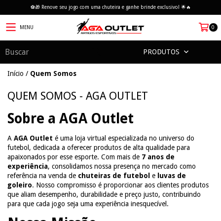
⚽🎁 Renove seu jogo com uma chuteira e ganhe brinde exclusivo! 🌟🔥
MENU
0
PRODUTOS
Início
/
Quem Somos
QUEM SOMOS - AGA OUTLET
Sobre a AGA Outlet
A
AGA Outlet
é uma loja virtual especializada no universo do
futebol, dedicada a oferecer produtos de alta qualidade para
apaixonados por esse esporte. Com mais de
7 anos de
experiência
, consolidamos nossa presença no mercado como
referência na venda de
chuteiras de futebol
e
luvas de
goleiro
. Nosso compromisso é proporcionar aos clientes produtos
que aliam desempenho, durabilidade e preço justo, contribuindo
para que cada jogo seja uma experiência inesquecível.