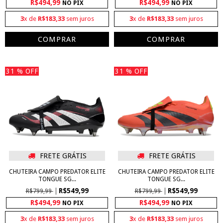
R$494,99
R$494,99
NO PIX
NO PIX
3
x de
R$183,33
sem juros
3
x de
R$183,33
sem juros
COMPRAR
COMPRAR
31
% OFF
31
% OFF
FRETE GRÁTIS
FRETE GRÁTIS
CHUTEIRA CAMPO PREDATOR ELITE
CHUTEIRA CAMPO PREDATOR ELITE
TONGUE SG...
TONGUE SG...
R$549,99
R$549,99
R$799,99
R$799,99
R$494,99
R$494,99
NO PIX
NO PIX
3
x de
R$183,33
sem juros
3
x de
R$183,33
sem juros