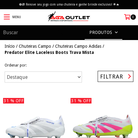
⚽🎁 Renove seu jogo com uma chuteira e ganhe brinde exclusivo! 🌟🔥
MENU
0
PRODUTOS
Início
/
Chuteiras Campo
/
Chuteiras Campo Adidas
/
Predator Elite Laceless Boots Trava Mista
Ordenar por:
FILTRAR
31
% OFF
31
% OFF