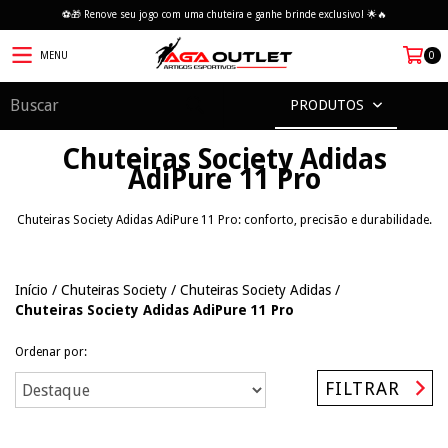
⚽🎁 Renove seu jogo com uma chuteira e ganhe brinde exclusivo! 🌟🔥
MENU
0
PRODUTOS
Chuteiras Society Adidas
AdiPure 11 Pro
Chuteiras Society Adidas AdiPure 11 Pro: conforto, precisão e durabilidade.
Início
/
Chuteiras Society
/
Chuteiras Society Adidas
/
Chuteiras Society Adidas AdiPure 11 Pro
Ordenar por:
FILTRAR